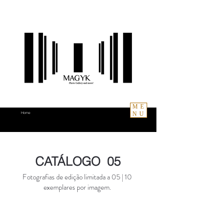
ME
NU
Home
CATÁLOGO 05
Fotografias de edição limitada a 05 | 10
exemplares por imagem.