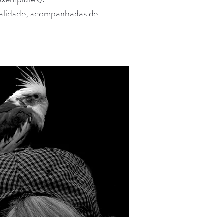
qualidade, acompanhadas de