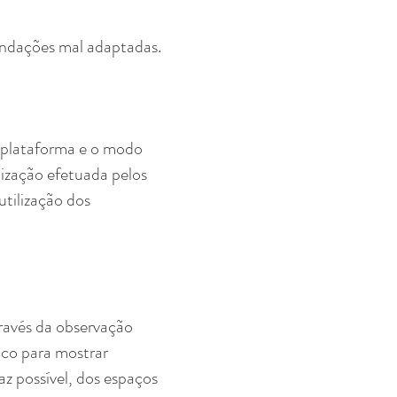
endações mal adaptadas.
a plataforma e o modo
lização efetuada pelos
utilização dos
ravés da observação
ico para mostrar
z possível, dos espaços