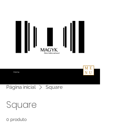
ME
NU
Home
Página inicial
Square
Square
0 produto